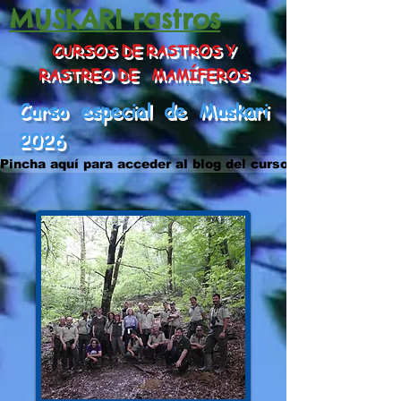
MUSKARI rastros
CURSOS DE RASTROS Y
RASTREO DE MAMÍFEROS
Curso especial de Muskari
2026
Pincha aquí para acceder al blog del curso