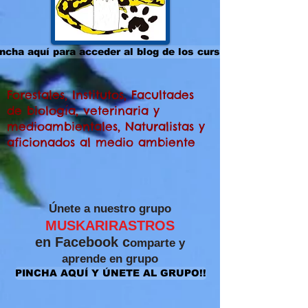
ncha aquí para acceder al blog de los cursos
Forestales, Institutos, Facultades
de biología, veterinaria y
medioambientales, Naturalistas y
aficionados al medio ambiente
​Únete a nuestro grupo
MUSKARIRASTROS
en Facebook c
omparte y
aprende
en grupo
PINCHA AQUÍ Y ÚNETE AL GRUPO!!