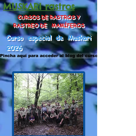
MUSKARI rastros
CURSOS DE RASTROS Y
RASTREO DE MAMÍFEROS
Curso especial de Muskari
2026
Pincha aquí para acceder al blog del curso