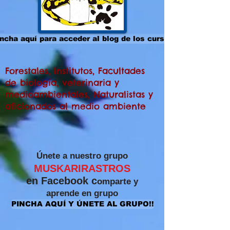
ncha aquí para acceder al blog de los cursos
Forestales, Institutos, Facultades
de biología, veterinaria y
medioambientales, Naturalistas y
aficionados al medio ambiente
​Únete a nuestro grupo
MUSKARIRASTROS
en Facebook c
omparte y
aprende
en grupo
PINCHA AQUÍ Y ÚNETE AL GRUPO!!