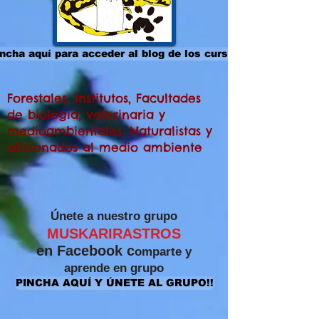
ncha aquí para acceder al blog de los cursos
Forestales, Institutos, Facultades
de biología, veterinaria y
medioambientales, Naturalistas y
aficionados al medio ambiente
​Únete a nuestro grupo
MUSKARIRASTROS
en Facebook c
omparte y
aprende
en grupo
PINCHA AQUÍ Y ÚNETE AL GRUPO!!