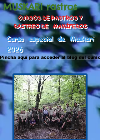
MUSKARI rastros
CURSOS DE RASTROS Y
RASTREO DE MAMÍFEROS
Curso especial de Muskari
2026
Pincha aquí para acceder al blog del curso