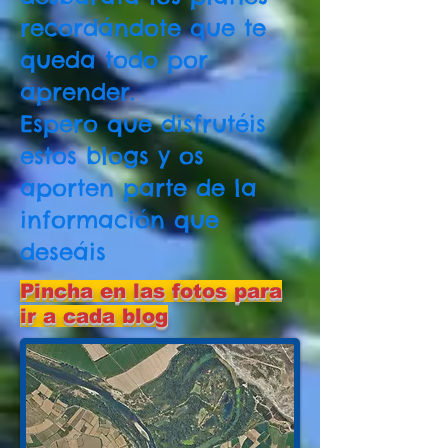
recordándote que te
queda todo por
aprender.
Espero que disfrutéis
estos blogs y os
aporten parte de la
información que
deseáis
Pincha en las fotos para
ir a cada blog