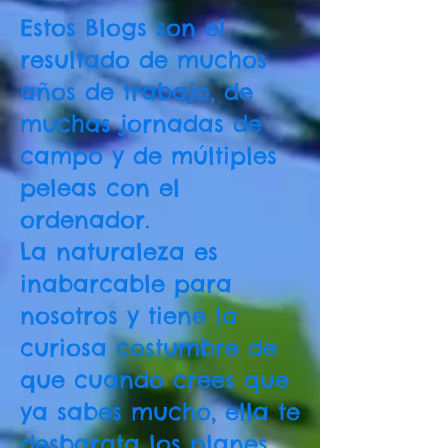
Estos Blogs son el
resultado de muchos
años de trabajo, de
muchas jornadas de
campo y de múltiples
peleas con el
ordenador.
La naturaleza es
inabarcable para
nosotros y tiene la
curiosa costumbre de
que cuando crees que
ya sabes mucho, ella te
desbarata los planes