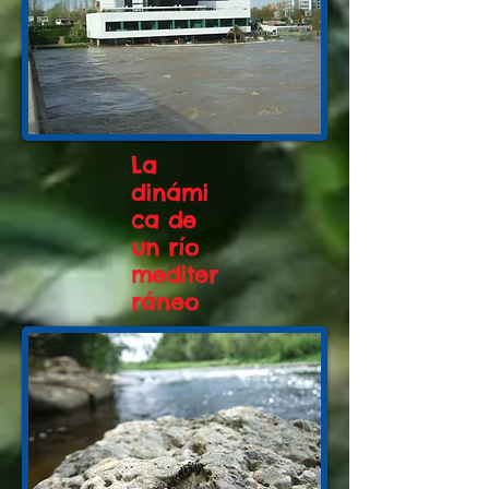
La
dinámi
ca de
un río
mediter
ráneo