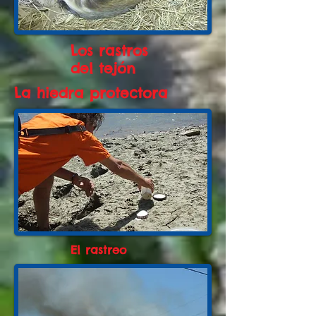
Los rastros
del tejón
La hiedra protectora
El rastreo