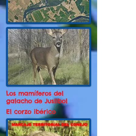
Los mamíferos del
galacho de Juslibol
El corzo ibérico