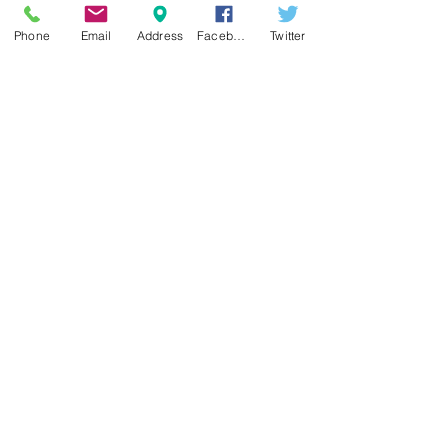
Phone
Email
Address
Facebook
Twitter
Mamíferos del galacho de
Juslibol