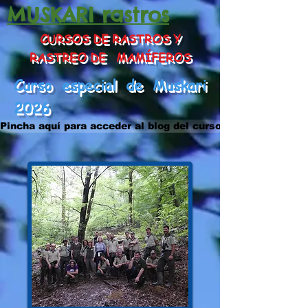
MUSKARI rastros
CURSOS DE RASTROS Y
RASTREO DE MAMÍFEROS
Curso especial de Muskari
2026
Pincha aquí para acceder al blog del curso