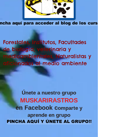
ncha aquí para acceder al blog de los cursos
Forestales, Institutos, Facultades
de biología, veterinaria y
medioambientales, Naturalistas y
aficionados al medio ambiente
​Únete a nuestro grupo
MUSKARIRASTROS
en Facebook c
omparte y
aprende
en grupo
PINCHA AQUÍ Y ÚNETE AL GRUPO!!