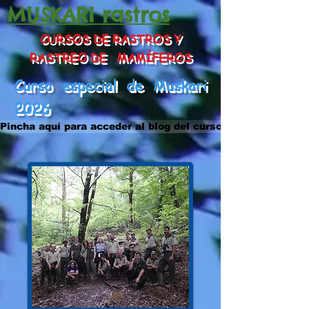
MUSKARI rastros
CURSOS DE RASTROS Y
RASTREO DE MAMÍFEROS
Curso especial de Muskari
2026
Pincha aquí para acceder al blog del curso