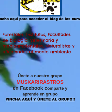
ncha aquí para acceder al blog de los cursos
Forestales, Institutos, Facultades
de biología, veterinaria y
medioambientales, Naturalistas y
aficionados al medio ambiente
​Únete a nuestro grupo
MUSKARIRASTROS
en Facebook c
omparte y
aprende
en grupo
PINCHA AQUÍ Y ÚNETE AL GRUPO!!