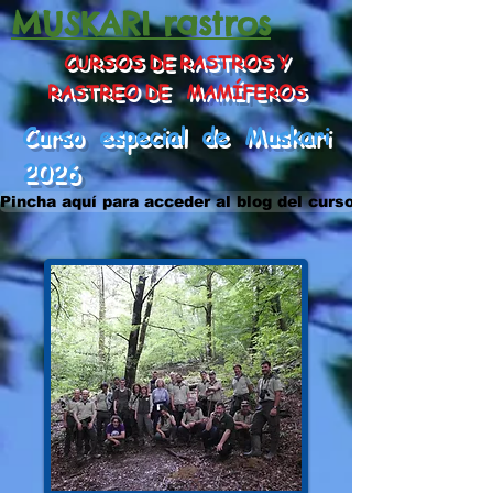
MUSKARI rastros
CURSOS DE RASTROS Y
RASTREO DE MAMÍFEROS
Curso especial de Muskari
2026
Pincha aquí para acceder al blog del curso