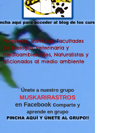
ncha aquí para acceder al blog de los cursos
Forestales, Institutos, Facultades
de biología, veterinaria y
medioambientales, Naturalistas y
aficionados al medio ambiente
​Únete a nuestro grupo
MUSKARIRASTROS
en Facebook c
omparte y
aprende
en grupo
PINCHA AQUÍ Y ÚNETE AL GRUPO!!